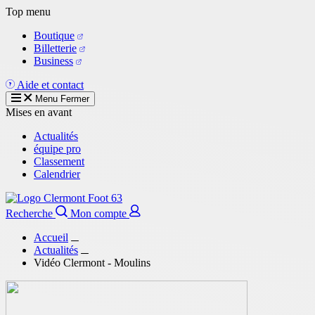
Aller
Top menu
au
Boutique
contenu
Billetterie
principal
Business
Aide et contact
Menu
Fermer
Mises en avant
Actualités
équipe pro
Classement
Calendrier
Recherche
Mon compte
Accueil
Actualités
Vidéo Clermont - Moulins