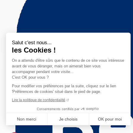
Salut c'est nous...
les Cookies !
On a attendu d'être sûrs que le contenu de ce site vous intéresse
avant de vous déranger, mais on aimerait bien vous
accompagner pendant votre visite...
C'est OK pour vous ?
Pour modifier vos préférences par la suite, cliquez sur le lien
'Préférences de cookies' situé dans le pied de page.
Lire la politique de confidentialité
Consentements certifiés par
Non merci
Je choisis
OK pour moi
Axeptio consent