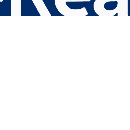
s Options
ètres de confidentialité, en garantissant la conformité avec le