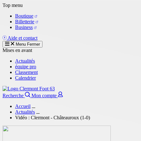
Aller
Top menu
au
Boutique
contenu
Billetterie
principal
Business
Aide et contact
Menu
Fermer
Mises en avant
Actualités
équipe pro
Classement
Calendrier
Recherche
Mon compte
Accueil
Actualités
Vidéo : Clermont - Châteauroux (1-0)