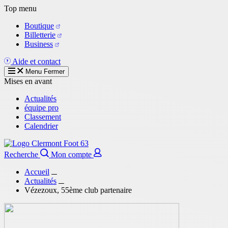
Aller
Top menu
au
Boutique
contenu
Billetterie
principal
Business
Aide et contact
Menu
Fermer
Mises en avant
Actualités
équipe pro
Classement
Calendrier
Recherche
Mon compte
Accueil
Actualités
Vézezoux, 55ème club partenaire