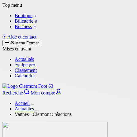
Aller
Top menu
au
Boutique
contenu
Billetterie
principal
Business
Aide et contact
Menu
Fermer
Mises en avant
Actualités
équipe pro
Classement
Calendrier
Recherche
Mon compte
Accueil
Actualités
Vannes - Clermont : réactions