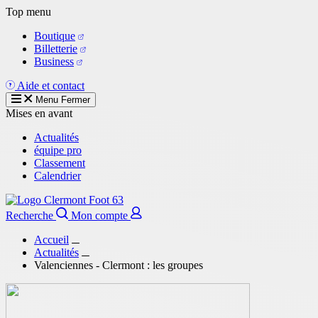
Aller
Top menu
au
Boutique
contenu
Billetterie
principal
Business
Aide et contact
Menu
Fermer
Mises en avant
Actualités
équipe pro
Classement
Calendrier
Recherche
Mon compte
Accueil
Actualités
Valenciennes - Clermont : les groupes