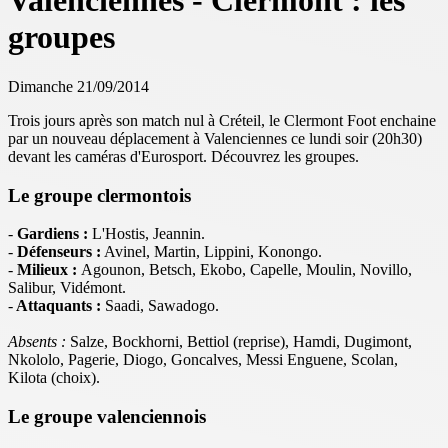
Valenciennes - Clermont : les
groupes
Dimanche 21/09/2014
Trois jours après son match nul à Créteil, le Clermont Foot enchaine
par un nouveau déplacement à Valenciennes ce lundi soir (20h30)
devant les caméras d'Eurosport. Découvrez les groupes.
Le groupe clermontois
-
Gardiens :
L'Hostis, Jeannin.
-
Défenseurs :
Avinel, Martin, Lippini, Konongo.
-
Milieux :
Agounon, Betsch, Ekobo, Capelle, Moulin, Novillo,
Salibur, Vidémont.
-
Attaquants :
Saadi, Sawadogo.
Absents :
Salze, Bockhorni, Bettiol (reprise), Hamdi, Dugimont,
Nkololo, Pagerie, Diogo, Goncalves, Messi Enguene, Scolan,
Kilota (choix).
Le groupe valenciennois