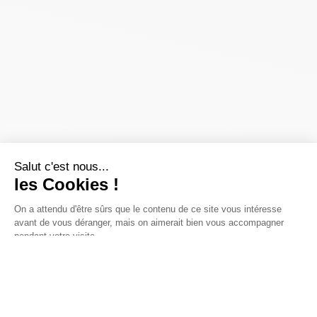
Salut c'est nous...
les Cookies !
On a attendu d'être sûrs que le contenu de ce site vous intéresse
avant de vous déranger, mais on aimerait bien vous accompagner
pendant votre visite...
C'est OK pour vous ?
Pour modifier vos préférences par la suite, cliquez sur le lien
'Préférences de cookies' situé dans le pied de page.
Lire la politique de confidentialité