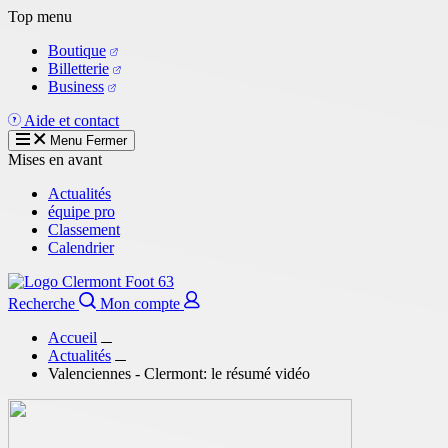
Aller
Top menu
au
Boutique
contenu
Billetterie
principal
Business
Aide et contact
Menu
Fermer
Mises en avant
Actualités
équipe pro
Classement
Calendrier
Recherche
Mon compte
Accueil
Actualités
Valenciennes - Clermont: le résumé vidéo