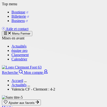
Aller
Top menu
au
Boutique
contenu
Billetterie
principal
Business
Aide et contact
Menu
Fermer
Mises en avant
Actualités
équipe pro
Classement
Calendrier
Recherche
Mon compte
Accueil
Actualités
Valencia CF - Clermont : 4-2
Ajouter aux favoris