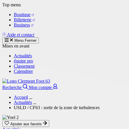
Aller
Top menu
au
Boutique
contenu
Billetterie
principal
Business
Aide et contact
Menu
Fermer
Mises en avant
Actualités
équipe pro
Classement
Calendrier
Recherche
Mon compte
Accueil
Actualités
USLD / CF63 : sortir de la zone de turbulences
Ajouter aux favoris