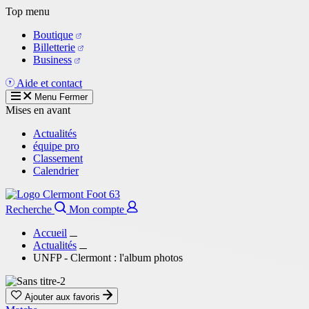
Aller
Top menu
au
Boutique
contenu
Billetterie
principal
Business
Aide et contact
Menu
Fermer
Mises en avant
Actualités
équipe pro
Classement
Calendrier
Recherche
Mon compte
Accueil
Actualités
UNFP - Clermont : l'album photos
Ajouter aux favoris