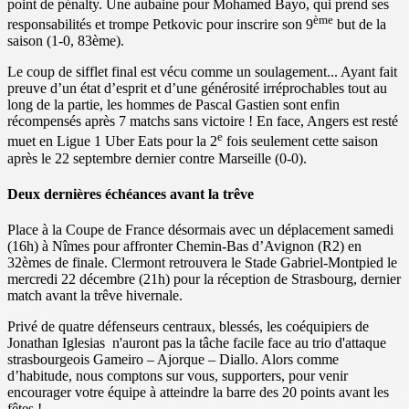
point de pénalty. Une aubaine pour Mohamed Bayo, qui prend ses
ème
responsabilités et trompe Petkovic pour inscrire son 9
but de la
saison (1-0, 83ème).
Le coup de sifflet final est vécu comme un soulagement... Ayant fait
preuve d’un état d’esprit et d’une générosité irréprochables tout au
long de la partie, les hommes de Pascal Gastien sont enfin
récompensés après 7 matchs sans victoire ! En face, Angers est resté
e
muet en Ligue 1 Uber Eats pour la 2
fois seulement cette saison
après le 22 septembre dernier contre Marseille (0-0).
Deux dernières échéances avant la trêve
Place à la Coupe de France désormais avec un déplacement samedi
(16h) à Nîmes pour affronter Chemin-Bas d’Avignon (R2) en
32èmes de finale. Clermont retrouvera le Stade Gabriel-Montpied le
mercredi 22 décembre (21h) pour la réception de Strasbourg, dernier
match avant la trêve hivernale.
Privé de quatre défenseurs centraux, blessés, les coéquipiers de
Jonathan Iglesias n'auront pas la tâche facile face au trio d'attaque
strasbourgeois Gameiro – Ajorque – Diallo. Alors comme
d’habitude, nous comptons sur vous, supporters, pour venir
encourager votre équipe à atteindre la barre des 20 points avant les
fêtes !