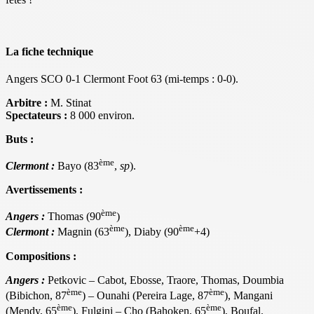
La fiche technique
Angers SCO 0-1 Clermont Foot 63 (mi-temps : 0-0).
Arbitre :
M. Stinat
Spectateurs :
8 000 environ.
Buts :
ème
Clermont :
Bayo (83
,
sp
).
Avertissements :
ème
Angers :
Thomas (90
)
ème
ème
Clermont :
Magnin (63
), Diaby (90
+4)
Compositions :
Angers :
Petkovic – Cabot, Ebosse, Traore, Thomas, Doumbia
ème
ème
(Bibichon, 87
) – Ounahi (Pereira Lage, 87
), Mangani
ème
ème
(Mendy, 65
), Fulgini – Cho (Bahoken, 65
), Boufal.