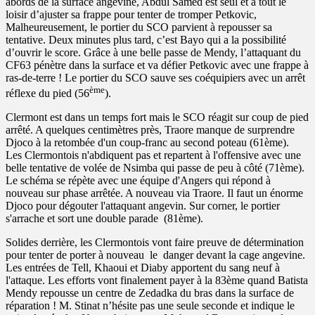
abords de la surface angevine, Abdul Samed est seul et a tout le
loisir d’ajuster sa frappe pour tenter de tromper Petkovic,
Malheureusement, le portier du SCO parvient à repousser sa
tentative. Deux minutes plus tard, c’est Bayo qui a la possibilité
d’ouvrir le score. Grâce à une belle passe de Mendy, l’attaquant du
CF63 pénètre dans la surface et va défier Petkovic avec une frappe à
ras-de-terre ! Le portier du SCO sauve ses coéquipiers avec un arrêt
ème
réflexe du pied (56
).
Clermont est dans un temps fort mais le SCO réagit sur coup de pied
arrêté. A quelques centimètres près, Traore manque de surprendre
Djoco à la retombée d'un coup-franc au second poteau (61ème).
Les Clermontois n'abdiquent pas et repartent à l'offensive avec une
belle tentative de volée de Nsimba qui passe de peu à côté (71ème).
Le schéma se répète avec une équipe d'Angers qui répond à
nouveau sur phase arrêtée. A nouveau via Traore. Il faut un énorme
Djoco pour dégouter l'attaquant angevin. Sur corner, le portier
s'arrache et sort une double parade (81ème).
Solides derrière, les Clermontois vont faire preuve de détermination
pour tenter de porter à nouveau le danger devant la cage angevine.
Les entrées de Tell, Khaoui et Diaby apportent du sang neuf à
l'attaque. Les efforts vont finalement payer à la 83ème quand Batista
Mendy repousse un centre de Zedadka du bras dans la surface de
réparation ! M. Stinat n’hésite pas une seule seconde et indique le