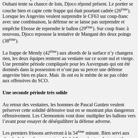
Ouhani tente sa chance de loin, Djoco répond présent. Le portier se
ème
couche bien et capte cette frappe qui était pourtant cadrée (26
).
Lorsque les Angevins veulent surprendre le CF63 sur coup-franc
avec une combinaison, la défense ne se laisse pas surprendre et
ème
empêche Ebosse de reprendre le ballon (29
). Sur coup franc à
nouveau, Djoco repousse la tentative de Mangani des deux poings
ème
(38
).
ème
La frappe de Mendy (42
) aux abords de la surface n’y changera
rien, les deux équipes rentrent au vestiaire sur ce score nul et vierge.
Une première période compliquée pour les Auvergnats qui ont été
dominés dans la possession et n’ont pas su percer une défense
angevine bien en place. Mais ils ont eu le mérite de ne pas céder
aux offensives du SCO.
Une seconde période très solide
Au retour des vestiaires, les hommes de Pascal Gastien veulent
préserver cette solidité défensive tout en se montrant plus dangereux
offensivement. Les Clermontois vont donc multiplier les ballons vers
l’avant pour essayer de déséquilibrer la défense adverse.
ème
Les premiers frissons arriveront à la 54
minute. Bien servi aux