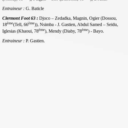
Entraineur :
G. Baticle
Clermont Foot 63 :
Djoco – Zedadka, Magnin, Ogier (Dossou,
ème
ème
18
(Tell, 66
)), Nsimba - J. Gastien, Abdul Samed – Seidu,
ème
ème
Iglesias (Khaoui, 78
), Mendy (Diaby, 78
) - Bayo.
Entraineur :
P. Gastien.