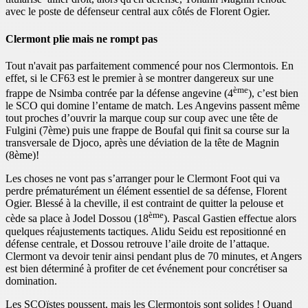
avec le poste de défenseur central aux côtés de Florent Ogier.
Clermont plie mais ne rompt pas
Tout n'avait pas parfaitement commencé pour nos Clermontois. En
effet, si le CF63 est le premier à se montrer dangereux sur une
ème
frappe de Nsimba contrée par la défense angevine (4
), c’est bien
le SCO qui domine l’entame de match. Les Angevins passent même
tout proches d’ouvrir la marque coup sur coup avec une tête de
Fulgini (7ème) puis une frappe de Boufal qui finit sa course sur la
transversale de Djoco, après une déviation de la tête de Magnin
(8ème)!
Les choses ne vont pas s’arranger pour le Clermont Foot qui va
perdre prématurément un élément essentiel de sa défense, Florent
Ogier. Blessé à la cheville, il est contraint de quitter la pelouse et
ème
cède sa place à Jodel Dossou (18
). Pascal Gastien effectue alors
quelques réajustements tactiques. Alidu Seidu est repositionné en
défense centrale, et Dossou retrouve l’aile droite de l’attaque.
Clermont va devoir tenir ainsi pendant plus de 70 minutes, et Angers
est bien déterminé à profiter de cet événement pour concrétiser sa
domination.
Les SCOïstes poussent, mais les Clermontois sont solides ! Quand