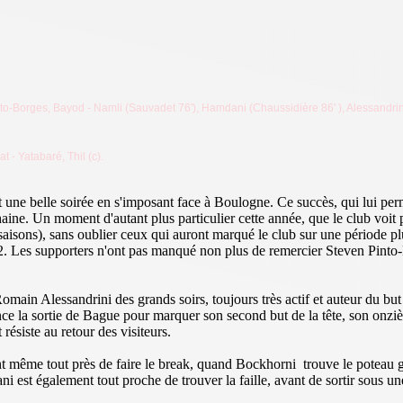
 Pinto-Borges, Bayod - Namli (Sauvadet 76'), Hamdani (Chaussidière 86'
)
, Alessandri
t - Yatabaré, Thil (c).
t une belle soirée en s'imposant face à Boulogne. Ce succès, qui lui per
ochaine. Un moment d'autant plus particulier cette année, que le club v
isons), sans oublier ceux qui auront marqué le club sur une période pl
e 2. Les supporters n'ont pas manqué non plus de remercier Steven Pint
n Romain Alessandrini des grands soirs, toujours très actif et auteur du b
ce la sortie de Bague pour marquer son second but de la tête, son onzi
ésiste au retour des visiteurs.
ont même tout près de faire le break, quand Bockhorni trouve le poteau
est également tout proche de trouver la faille, avant de sortir sous u