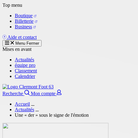
Aller
Top menu
au
Boutique
contenu
Billetterie
principal
Business
Aide et contact
Menu
Fermer
Mises en avant
Actualités
équipe pro
Classement
Calendrier
Recherche
Mon compte
Accueil
Actualités
Une « der » sous le signe de l'émotion