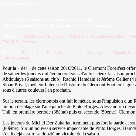
Clermont:
Alessandrini (26').
Ligue 2 (38ème journée) - Vendredi 27 mai 2011 (20h30).
Stade Gabriel-Montpied - 4 225 spectateurs
- Arbitre M. Bastien.
Clermont :
Farnolle - Esor (Erichot 92'), Perrinelle (c), Abdoulaye, Bockhorni -
Entr: M. Der Zakarian.
Boulogne :
Bague - Colin, Toure, Borne, Lecointe - Pajot, Agouazi
, Ducatel, Bessa
Entr: M. Estevan.
Pour la « der » de cette saison 2010/2011, le Clermont Foot s'est offer
de saluer les joueurs qui évolueront sous d'autres cieux la saison pr
Abdoulaye (6 saisons au club), Rachid Hamdani et Jérôme Cellier (4 sa
Sloan Privat, meilleur buteur de l'histoire du Clermont Foot en Ligu
sous d'autres couleurs l'an prochain.
Sur le terrain, les clermontois ont fait le métier, sous l'impulsion d'u
un bon décalage sur l'aile gauche de Pinto-Borges, Alessandrini devan
Thil, en première période (38ème) puis en seconde (50ème), Clermont r
Les joueurs de Michel Der Zakarian terminent plus fort la partie et s
(80ème). Sur un nouveau service impeccable de Pinto-Borges, Hamdani 
s'était déjà assuré sa douzième victoire de la saison.