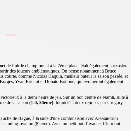
ni - Haquin.
met de finir le championnat à la 7ème place, était également l'occasion
oit partir des joueurs emblématiques. On pense notamment à Bruce
us courte, comme Nicolas Haquin, meilleur buteur la saison passée, et
o-Borges, Yvan Erichot et Donato Bottone, qui évolueront également
ut victorieux à la demi-heure de jeu. Sur un bon centre de Namli, suite à
ème de la saison
(1-0, 26ème)
. Inquiété à deux reprises par Gregory
 gauche de Bague, à la suite d'une combinaison avec Alessandrini
ne standing-ovation (85ème). Avec un petit but d'avance, Clermont