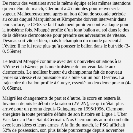
De retour des vestiaires avec la même équipe et les mêmes intentions
qu’en début du match, Clermont a 45 minutes pour renverser la
vapeur. Malheureusement, après un bon début de seconde période
au cours duquel Marquinhos et Kimpembe doivent intervenir dans
leur surface, le CF63 se fait finalement punir en contre-attaque pour
la troisième fois. Mbappé profite d’un long ballon au sol dans le dos
de la défense clermontoise pour prendre ses adversaires de vitesse.
Desmas sort vite et bien, mais le champion du monde parvient à
l’éviter. Il ne lui reste plus qu’à pousser le ballon dans le but vide (3-
0, 55ème)
Le festival Mbappé continue avec deux nouvelles situations à la
57ème et la 64ème, puis une troisième de nouveau fatale aux
clermontois. Le meilleur buteur du championnat fait de nouveau
parler sa vitesse et sa puissance mais bute sur un bon Desmas. La
trajectoire du ballon profite à Gueye, esseulé au deuxième poteau (4-
0, 65ème).
Malgré les changements de part et d’autre, le score en restera là.
Invaincu depuis le début de la saison (2V 2N), ce qui n’était plus
arrivé pour un promu depuis Guingamp en 1995/1996, Clermont
enregistre la toute première défaite de son histoire en Ligue 1 Uber
Eats face au Paris Saint-Germain. Nos Clermontois auront combattu
avec leurs idées et leurs armes. A la fin du match, le PSG affichait
52% de possession, son plus faible pourcentage depuis novembre