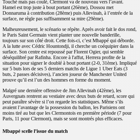
Touché mais pas coulé, Clermont va de nouveau vers l’avant.
Hamel est trop juste à bout portant (26ème), Dossou met
Donnaruma à contribution (28ème) puis Allevinah, à l’entrée de la
surface, ne règle pas suffisamment sa mire (29ème).
Malheureusement, le scénario se répète. Après avoir fait le dos rond,
le Paris Saint Germain vient planter une nouvelle banderille,
toujours sur son côté droit. Cette fois-ci, c’est Mbappé qui déborde.
A la lutte avec Cédric Hountondji, il cherche un coéquipier dans la
surface. Son centre est repoussé par Florent Ogier, qui semble
déséquilibré par Rafinha. Encore à l'affut, Herrera profite de la
situation pour signer le doublé à bout portant (2-0, 31ème). Impliqué
sur 5 buts lors de ses 5 derniers matchs de Ligue 1 Uber Eats (3
buts, 2 passes décisives), l’ancien joueur de Manchester United
prouve qu’il est l’un des hommes en forme du moment.
Malgré une dernière offensive de Jim Allevinah (42ème), les
Auvergnats rentrent au vestiaire avec deux buts de retard, score qui
peut paraître sévère si l’on regarde les statistiques. Même s’ils
avaient l’avantage de la possession du ballon, les Parisiens ont
moins tiré au but que les Clermontois en première période (7 pour
Paris, 11 pour Clermont), mais se sont montrés plus efficaces.
Mbappé scelle l’issue du match