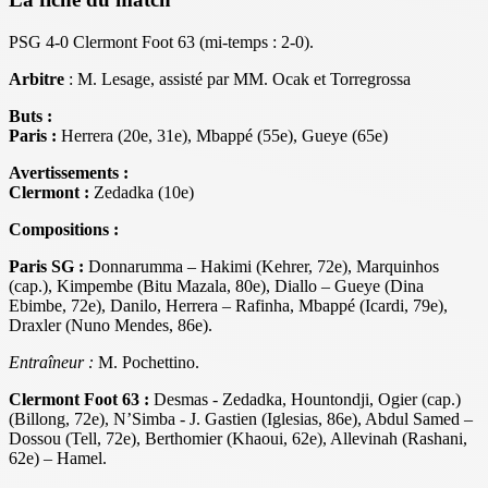
PSG 4-0 Clermont Foot 63 (mi-temps : 2-0).
Arbitre
: M. Lesage, assisté par MM. Ocak et Torregrossa
Buts :
Paris :
Herrera (20e, 31e), Mbappé (55e), Gueye (65e)
Avertissements :
Clermont :
Zedadka (10e)
Compositions :
Paris SG :
Donnarumma – Hakimi (Kehrer, 72e), Marquinhos
(cap.), Kimpembe (Bitu Mazala, 80e), Diallo – Gueye (Dina
Ebimbe, 72e), Danilo, Herrera – Rafinha, Mbappé (Icardi, 79e),
Draxler (Nuno Mendes, 86e).
Entraîneur :
M. Pochettino.
Clermont Foot 63 :
Desmas - Zedadka, Hountondji, Ogier (cap.)
(Billong, 72e), N’Simba - J. Gastien (Iglesias, 86e), Abdul Samed –
Dossou (Tell, 72e), Berthomier (Khaoui, 62e), Allevinah (Rashani,
62e) – Hamel.