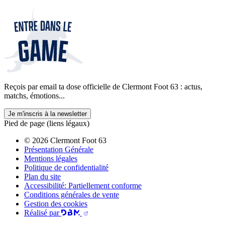
Reçois par email ta dose officielle de Clermont Foot 63 : actus,
matchs, émotions...
Je m'inscris à la newsletter
Pied de page (liens légaux)
© 2026 Clermont Foot 63
Présentation Générale
Mentions légales
Politique de confidentialité
Plan du site
Accessibilité: Partiellement conforme
Conditions générales de vente
Gestion des cookies
Réalisé par