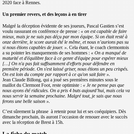
2020 face à Rennes.
Un premier revers, et des leçons à en tirer
Malgré la déception évidente de ses joueurs, Pascal Gastien s’est
voulu rassurant en conférence de presse :
« on est capable de faire
mieux, mais je ne suis pas déçu par mon équipe. Si on était resté à
onze derrière, le score aurait été le même, et nous n’aurions pas su
si nous étions capables de jouer. »
. Cela étant, le coach clermontois
a su pointer les manquements de ses hommes :
« On a manqué de
maturité et d'équilibre face à ce genre d'équipe pour espérer mieux
[…]
On n'a pas fait suffisamment d'efforts pour défendre
en
première période. On s'est laissé griser, nous étions un peu crispés.
On est loin du compte par rapport à ce qu'on sait faire ».
Jean Claude Billong, qui a joué ses premières minutes sous le
maillot du Clermont Foot, reste optimiste :
« Je ne pense pas que
nous ayons été ridicules. On a pris 4 buts aujourd’hui, mais cela va
nous servir la semaine prochaine. Malgré tout, je sais que nous
ferons une belle saison ».
C’est sûrement la phrase à retenir pour lui et ses coéquipiers. Dès
dimanche prochain, ils auront l’occasion de renouer avec le succès
avec la réception de Brest à 15h.
La fiche du match