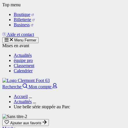
Aller
Top menu
au
Boutique
contenu
Billetterie
principal
Business
Aide et contact
Menu
Fermer
Mises en avant
Actualités
équipe pro
Classement
Calendrier
Recherche
Mon compte
Accueil
Actualités
Une belle série stoppée au Parc
Ajouter aux favoris