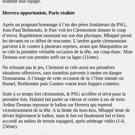
soutenir leur équipe.
Herrera opportuniste, Paris réaliste
Après un poignant hommage à l’un des pères fondateurs du PSG,
Jean-Paul Belmondo, le Parc voit les Clermontois donner le coup
d’envoi. Rapidement rassurant sur son état physique, Mbappé prend
les devants en ce début de rencontre. L’arrière garde clermontoise
parvient à le contrer à plusieurs reprises, avant que Marquinhos ne
se crée la première véritable occasion de la tête, sur coup-franc. Mais
Desmas sort son premier arrêt sur sa ligne (11ème).
Ne refusant pas le jeu, Clermont se crée aussi ses premières
situations offensives, sans toutefois parvenir à mettre en danger
Donnaruma. A l’image de cette occasion de la 17ème minute où
Hamel, Berthomier puis Gastien voient leurs frappes contrées.
Suite à ce temps fort clermontois, le PSG accélère et sévit pour la
première fois. Hakimi fait parler sa vitesse et centre à ras de terre.
Arthur Desmas repousse le ballon sur Herrera qui reprend
victorieusement de la tête. A la limite du hors-heu, Mbappé tente de
dévier légèrement le ballon, mais le but est finalement bel et bien
accordé au milieu de terrain espagnol, après arbitrage vidéo (1-0,
23ème).