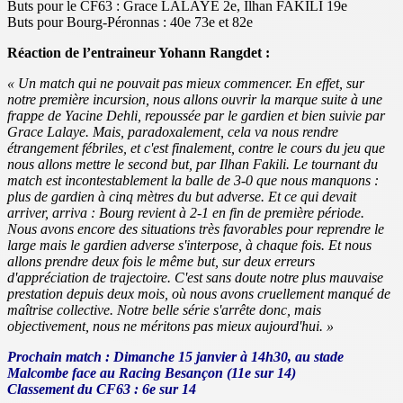
Buts pour le CF63 : Grace LALAYE 2e, Ilhan FAKILI 19e
Buts pour Bourg-Péronnas : 40e 73e et 82e
Réaction de l’entraineur Yohann Rangdet :
« Un match qui ne pouvait pas mieux commencer. En effet, sur
notre première incursion, nous allons ouvrir la marque suite à une
frappe de Yacine Dehli, repoussée par le gardien et bien suivie par
Grace Lalaye. Mais, paradoxalement, cela va nous rendre
étrangement fébriles, et c'est finalement, contre le cours du jeu que
nous allons mettre le second but, par Ilhan Fakili. Le tournant du
match est incontestablement la balle de 3-0 que nous manquons :
plus de gardien à cinq mètres du but adverse. Et ce qui devait
arriver, arriva : Bourg revient à 2-1 en fin de première période.
Nous avons encore des situations très favorables pour reprendre le
large mais le gardien adverse s'interpose, à chaque fois. Et nous
allons prendre deux fois le même but, sur deux erreurs
d'appréciation de trajectoire. C'est sans doute notre plus mauvaise
prestation depuis deux mois, où nous avons cruellement manqué de
maîtrise collective. Notre belle série s'arrête donc, mais
objectivement, nous ne méritons pas mieux aujourd'hui. »
Prochain match : Dimanche 15 janvier à 14h30, au stade
Malcombe face au Racing Besançon (11e sur 14)
Classement du CF63 : 6e sur 14