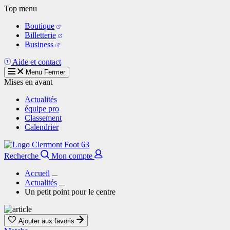
Aller
Top menu
au
Boutique
contenu
Billetterie
principal
Business
Aide et contact
Menu
Fermer
Mises en avant
Actualités
équipe pro
Classement
Calendrier
Recherche
Mon compte
Accueil
Actualités
Un petit point pour le centre
Ajouter aux favoris