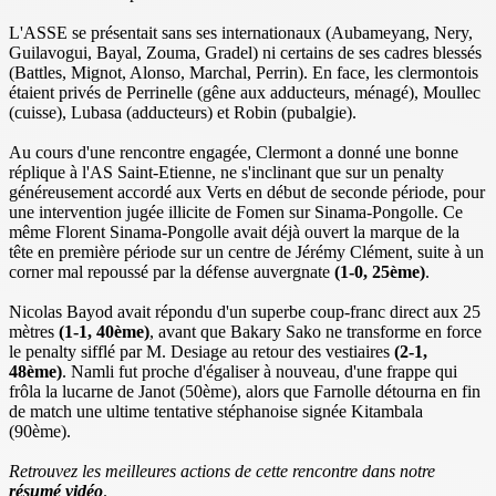
L'ASSE se présentait sans ses internationaux (Aubameyang, Nery,
Guilavogui, Bayal, Zouma, Gradel) ni certains de ses cadres blessés
(Battles, Mignot, Alonso, Marchal, Perrin). En face, les clermontois
étaient privés de Perrinelle (gêne aux adducteurs, ménagé), Moullec
(cuisse), Lubasa (adducteurs) et Robin (pubalgie).
Au cours d'une rencontre engagée, Clermont a donné une bonne
réplique à l'AS Saint-Etienne, ne s'inclinant que sur un penalty
généreusement accordé aux Verts en début de seconde période, pour
une intervention jugée illicite de Fomen sur Sinama-Pongolle. Ce
même Florent Sinama-Pongolle avait déjà ouvert la marque de la
tête en première période sur un centre de Jérémy Clément, suite à un
corner mal repoussé par la défense auvergnate
(1-0, 25ème)
.
Nicolas Bayod avait répondu d'un superbe coup-franc direct aux 25
mètres
(1-1, 40ème)
, avant que Bakary Sako ne transforme en force
le penalty sifflé par M. Desiage au retour des vestiaires
(2-1,
48ème)
. Namli fut proche d'égaliser à nouveau, d'une frappe qui
frôla la lucarne de Janot (50ème), alors que Farnolle détourna en fin
de match une ultime tentative stéphanoise signée Kitambala
(90ème).
Retrouvez les meilleures actions de cette rencontre dans notre
résumé vidéo
.