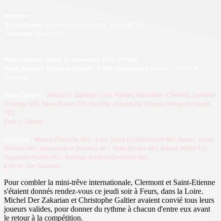
Buteurs:
Saint-Etienne:
Sinama-Pongolle (25'), Sako (48' sp).
Clermont:
Bayod (40').
Match amical - Jeudi 10 novembre 2011 (19h00).
Stade Maurice Rousson (Feurs) - 1 500 spectateurs
environ - Arbitre M.
Desiage.
Saint-Etienne
:
J
anot (c) - Ebondo, Cros, Paulao, Ghoulam - Clément, Lemoine
(Chergui 58'), Sako (Ravet 73'), Nicolita - Kitambala, Sinama-Pongolle (Saadi
73').
Entr: C. Galtier.
Cl
ermont :
Moulin (Farnolle 46') - Esor, Salze (c) (Bockhorni 46'), Avinel, Jouan
(Fomen 46') - Alessandrini (Moreira 46'), Sylla (Ekobo 46'), Bayod (Millot 73'),
Sauvadet (Namli 46') - Armand, Rivière (Dembélé 46').
Entr: M. Der Zakarian.
Pour combler la mini-trêve internationale, Clermont et Saint-Etienne
s'étaient donnés rendez-vous ce jeudi soir à Feurs, dans la Loire.
Michel Der Zakarian et Christophe Galtier avaient convié tous leurs
joueurs valides, pour donner du rythme à chacun d'entre eux avant
le retour à la compétition.