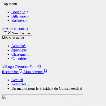
Aller
Top menu
au
Boutique
contenu
Billetterie
principal
Business
Aide et contact
Menu
Fermer
Mises en avant
Actualités
équipe pro
Classement
Calendrier
Recherche
Mon compte
Accueil
Actualités
Un maillot pour le Président du Conseil général