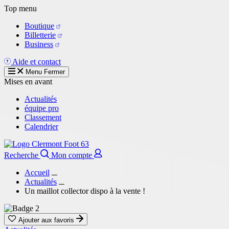
Aller
Top menu
au
Boutique
contenu
Billetterie
principal
Business
Aide et contact
Menu
Fermer
Mises en avant
Actualités
équipe pro
Classement
Calendrier
Recherche
Mon compte
Accueil
Actualités
Un maillot collector dispo à la vente !
Ajouter aux favoris