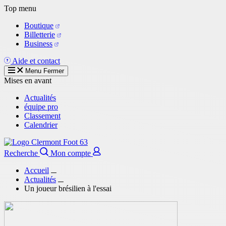
Aller
Top menu
au
Boutique
contenu
Billetterie
principal
Business
Aide et contact
Menu
Fermer
Mises en avant
Actualités
équipe pro
Classement
Calendrier
Recherche
Mon compte
Accueil
Actualités
Un joueur brésilien à l'essai