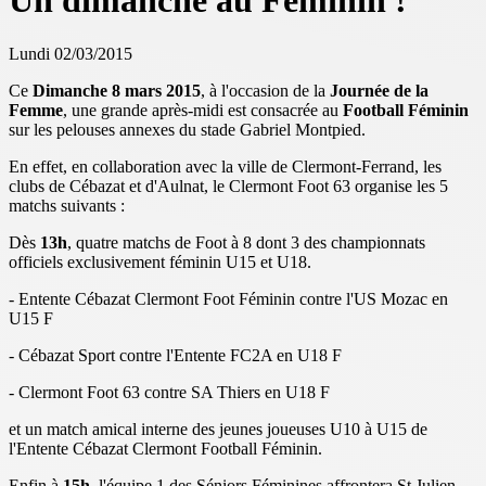
Un dimanche au Féminin !
Lundi 02/03/2015
Ce
Dimanche 8 mars 2015
, à l'occasion de la
Journée de la
Femme
, une grande après-midi est consacrée au
Football Féminin
sur les pelouses annexes du stade Gabriel Montpied.
En effet, en collaboration avec la ville de Clermont-Ferrand, les
clubs de Cébazat et d'Aulnat, le Clermont Foot 63 organise les 5
matchs suivants :
Dès
13h
, quatre matchs de Foot à 8 dont 3 des championnats
officiels exclusivement féminin U15 et U18.
- Entente Cébazat Clermont Foot Féminin contre l'US Mozac en
U15 F
- Cébazat Sport contre l'Entente FC2A en U18 F
- Clermont Foot 63 contre SA Thiers en U18 F
et un match amical interne des jeunes joueuses U10 à U15 de
l'Entente Cébazat Clermont Football Féminin.
Enfin à
15h
, l'équipe 1 des Séniors Féminines affrontera St Julien