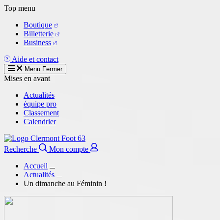
Aller
Top menu
au
Boutique
contenu
Billetterie
principal
Business
Aide et contact
Menu
Fermer
Mises en avant
Actualités
équipe pro
Classement
Calendrier
Recherche
Mon compte
Accueil
Actualités
Un dimanche au Féminin !