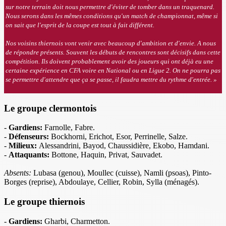
sur notre terrain doit nous permettre d'éviter de tomber dans un traquenard.
Nous serons dans les mêmes conditions qu'un match de championnat, même si
on sait que l'esprit de la coupe est tout à fait différent.
Nos voisins thiernois vont venir avec beaucoup d'ambition et d'envie. A nous
de répondre présents. Souvent les débuts de rencontres sont décisifs dans cette
compétition. Ils doivent probablement avoir des joueurs qui ont déjà eu une
certaine expérience en CFA voire en National ou en Ligue 2. On ne pourra pas
se permettre d'attendre que ça se passe, il faudra mettre du rythme d'entrée
.
»
Le groupe clermontois
-
Gardiens:
Farnolle, Fabre.
-
Défenseurs:
Bockhorni, Erichot, Esor, Perrinelle, Salze.
-
Milieux:
Alessandrini, Bayod, Chaussidière, Ekobo, Hamdani.
-
Attaquants:
Bottone, Haquin, Privat, Sauvadet.
Absents:
Lubasa (genou), Moullec (cuisse), Namli (psoas), Pinto-
Borges (reprise), Abdoulaye, Cellier, Robin, Sylla (ménagés).
Le groupe thiernois
-
Gardiens:
Gharbi, Charmetton.