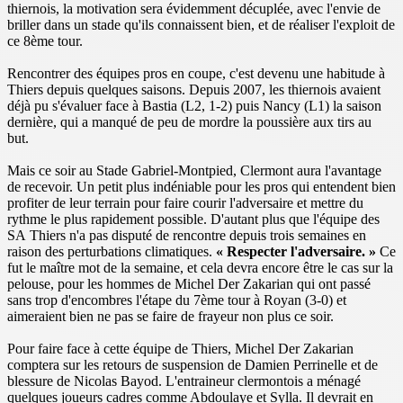
thiernois, la motivation sera évidemment décuplée, avec l'envie de
briller dans un stade qu'ils connaissent bien, et de réaliser l'exploit de
ce 8ème tour.
Rencontrer des équipes pros en coupe, c'est devenu une habitude à
Thiers depuis quelques saisons. Depuis 2007, les thiernois avaient
déjà pu s'évaluer face à Bastia (L2, 1-2) puis Nancy (L1) la saison
dernière, qui a manqué de peu de mordre la poussière aux tirs au
but.
Mais ce soir au Stade Gabriel-Montpied, Clermont aura l'avantage
de recevoir. Un petit plus indéniable pour les pros qui entendent bien
profiter de leur terrain pour faire courir l'adversaire et mettre du
rythme le plus rapidement possible. D'autant plus que l'équipe des
SA Thiers n'a pas disputé de rencontre depuis trois semaines en
raison des perturbations climatiques.
« Respecter l'adversaire. »
Ce
fut le maître mot de la semaine, et cela devra encore être le cas sur la
pelouse, pour les hommes de Michel Der Zakarian qui ont passé
sans trop d'encombres l'étape du 7ème tour à Royan (3-0) et
aimeraient bien ne pas se faire de frayeur non plus ce soir.
Pour faire face à cette équipe de Thiers, Michel Der Zakarian
comptera sur les retours de suspension de Damien Perrinelle et de
blessure de Nicolas Bayod. L'entraineur clermontois a ménagé
quelques joueurs cadres comme Abdoulaye et Sylla. Il devrait en