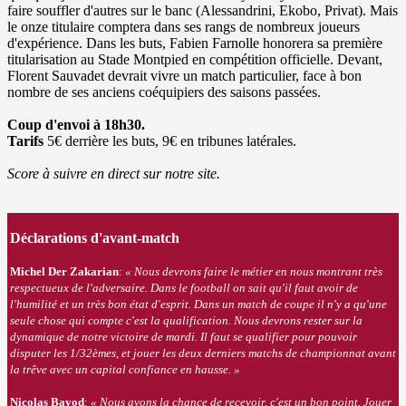
faire souffler d'autres sur le banc (Alessandrini, Ekobo, Privat). Mais
le onze titulaire comptera dans ses rangs de nombreux joueurs
d'expérience. Dans les buts, Fabien Farnolle honorera sa première
titularisation au Stade Montpied en compétition officielle. Devant,
Florent Sauvadet devrait vivre un match particulier, face à bon
nombre de ses anciens coéquipiers des saisons passées.
Coup d'envoi à 18h30.
Tarifs
5€ derrière les buts, 9€ en tribunes latérales.
Score à suivre en direct sur notre site.
Déclarations d'avant-match
Michel Der Zakarian
:
« Nous devrons faire le métier en nous montrant très
respectueux de l'adversaire. Dans le football on sait qu'il faut avoir de
l'humilité et un très bon état d'esprit. Dans un match de coupe il n'y a qu'une
seule chose qui compte c'est la qualification. Nous devrons rester sur la
dynamique de notre victoire de mardi. Il faut se qualifier pour pouvoir
disputer les 1/32èmes, et jouer les deux derniers matchs de championnat avant
la trêve avec un capital confiance en hausse.
»
Nicolas Bayod
:
« Nous avons la chance de recevoir, c'est un bon point. Jouer