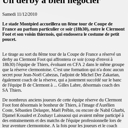
Un derby à bien négocier
Samedi 11/12/2010
Le stade Montpied accueillera un 8ème tour de Coupe de
France au parfum particulier ce soir (18h30), entre le Clermont
Foot et son voisin thiernois, qui endossera le costume de petit
poucet.
Le tirage au sort du 8ème tour de la Coupe de France a réservé un
derby au Clermont Foot qui affrontera ce soir (coup d'envoi à
18h30) l'équipe de Thiers, évoluant en CFA 2 dans le même groupe
que la réserve clermontoise. C'est une formation qui n'a donc aucun
secret pour Jean-Noël Cabezas, l'adjoint de Michel Der Zakarian,
également coach de la réserve, qui a justement succédé sur le banc
de l'équipe B de Clermont à ... Gilles Labre, désormais coach des
SA Thiers.
De nombreux anciens joueurs de cette équipe réserve du Clermont
Foot font désormais le bonheur de Thiers, à l'image d'Aurélien
Coste, Sébastien Delaspre, Maël Prébin, ou encore de Nabil Gharbi,
Djamel Koualed et Zouhayr Laissaoui qui avaient même participé à
des entrainements et des matchs de l'équipe professionnelle lors de
leur aventure clermontoise. A la fois pour les joueurs et le coach