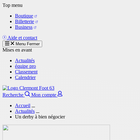
Aller
Top menu
au
Boutique
contenu
Billetterie
principal
Business
Aide et contact
Menu
Fermer
Mises en avant
Actualités
équipe pro
Classement
Calendrier
Recherche
Mon compte
Accueil
Actualités
Un derby à bien négocier