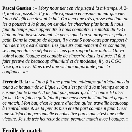
Pascal Gastien :
« Mory nous tient en vie jusqu'à la mi-temps. A 2-
0, tout est possible. Il y a cette expulsion et ensuite on marque vite.
On a été efficace devant le but. On a eu une très grosse réaction, on
les a poussés à la faute, on est allé les chercher plus haut. Il nous
faut du temps pour apprendre à nous connaitre. Le match du PSG
était un bon investissement. Je pense que l’on va progresser petit à
petit. Dans la compo de départ, il y avait 5 nouveaux par rapport à
l’an dernier, c'est énorme. Les joueurs commencent à se connaitre,
se comprendre, se déplacer les uns par rapport aux autres. On va
voir si toute l'équipe est capable de s'inscrire dans la durée. Il faut
faire preuve de beaucoup d'humilité et de modestie, il y a l'OGC
Nice qui arrive. Mais c'est une victoire importante pour la
confiance. » »
Jérémie Bela :
« On a fait une première mi-temps qui n’était pas du
tout à la hauteur de la Ligue 1. On s’est parlé à la mi-temps et on a
ensuite fait le boulot. Il ne faut pas penser qu’à 11 contre 10 c’est
facile. On a fait ce qu’il fallait pour renverser la situation et gagner
ce match. Mon but, c’est le genre d’action qu’on travaille beaucoup
à l’entraînement. Je la prends bien et elle part comme il faut. C’est
une satisfaction personnelle et collective parce que c’est une belle
victoire. Je suis très heureux de mon premier match avec l’équipe. »
Feuille de match