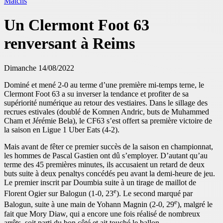
Matchs
Un Clermont Foot 63
renversant à Reims
Dimanche 14/08/2022
Dominé et mené 2-0 au terme d’une première mi-temps terne, le
Clermont Foot 63 a su inverser la tendance et profiter de sa
supériorité numérique au retour des vestiaires. Dans le sillage des
recrues estivales (doublé de Komnen Andric, buts de Muhammed
Cham et Jérémie Bela), le CF63 s’est offert sa première victoire de
la saison en Ligue 1 Uber Eats (4-2).
Mais avant de fêter ce premier succès de la saison en championnat,
les hommes de Pascal Gastien ont dû s’employer. D’autant qu’au
terme des 45 premières minutes, ils accusaient un retard de deux
buts suite à deux penaltys concédés peu avant la demi-heure de jeu.
Le premier inscrit par Doumbia suite à un tirage de maillot de
e
Florent Ogier sur Balogun (1-0, 23
). Le second marqué par
e
Balogun, suite à une main de Yohann Magnin (2-0, 29
), malgré le
fait que Mory Diaw, qui a encore une fois réalisé de nombreux
arrêts, soit parti du bon côté et ait touché le ballon.