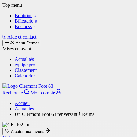
Aller
Top menu
au
Boutique
contenu
Billetterie
principal
Business
Aide et contact
Menu
Fermer
Mises en avant
Actualités
équipe pro
Classement
Calendrier
Recherche
Mon compte
Accueil
Actualités
Un Clermont Foot 63 renversant à Reims
Ajouter aux favoris