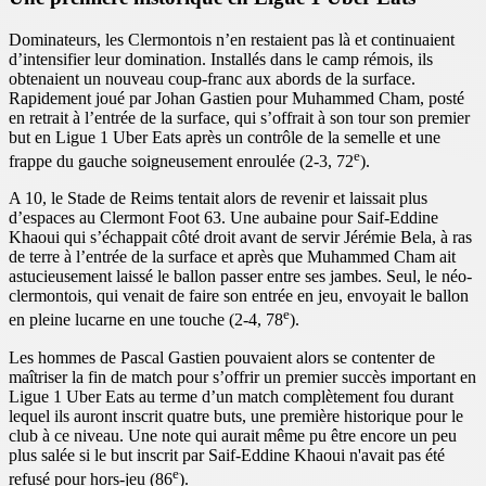
Dominateurs, les Clermontois n’en restaient pas là et continuaient
d’intensifier leur domination. Installés dans le camp rémois, ils
obtenaient un nouveau coup-franc aux abords de la surface.
Rapidement joué par Johan Gastien pour Muhammed Cham, posté
en retrait à l’entrée de la surface, qui s’offrait à son tour son premier
but en Ligue 1 Uber Eats après un contrôle de la semelle et une
e
frappe du gauche soigneusement enroulée (2-3, 72
).
A 10, le Stade de Reims tentait alors de revenir et laissait plus
d’espaces au Clermont Foot 63. Une aubaine pour Saif-Eddine
Khaoui qui s’échappait côté droit avant de servir Jérémie Bela, à ras
de terre à l’entrée de la surface et après que Muhammed Cham ait
astucieusement laissé le ballon passer entre ses jambes. Seul, le néo-
clermontois, qui venait de faire son entrée en jeu, envoyait le ballon
e
en pleine lucarne en une touche (2-4, 78
).
Les hommes de Pascal Gastien pouvaient alors se contenter de
maîtriser la fin de match pour s’offrir un premier succès important en
Ligue 1 Uber Eats au terme d’un match complètement fou durant
lequel ils auront inscrit quatre buts, une première historique pour le
club à ce niveau. Une note qui aurait même pu être encore un peu
plus salée si le but inscrit par Saif-Eddine Khaoui n'avait pas été
e
refusé pour hors-jeu (86
).