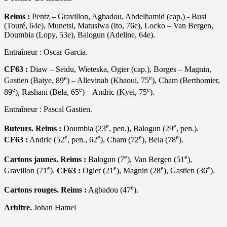
Reims :
Pentz – Gravillon, Agbadou, Abdelhamid (cap.) - Busi
(Touré, 64e), Munetsi, Matusiwa (Ito, 76e), Locko – Van Bergen,
Doumbia (Lopy, 53e), Balogun (Adeline, 64e).
Entraîneur : Oscar Garcia.
CF63 :
Diaw – Seidu, Wieteska, Ogier (cap.), Borges – Magnin,
e
e
Gastien (Baiye, 89
) – Allevinah (Khaoui, 75
), Cham (Berthomier,
e
e
e
89
), Rashani (Bela, 65
) – Andric (Kyei, 75
).
Entraîneur : Pascal Gastien.
e
e
Buteurs. Reims :
Doumbia (23
, pen.), Balogun (29
, pen.).
e
e
e
e
CF63 :
Andric (52
, pen., 62
), Cham (72
), Bela (78
).
e
e
Cartons jaunes.
Reims :
Balogun (7
), Van Bergen (51
),
e
e
e
e
Gravillon (71
).
CF63 :
Ogier (21
), Magnin (28
), Gastien (36
).
e
Cartons rouges. Reims :
Agbadou (47
).
Arbitre.
Johan Hamel