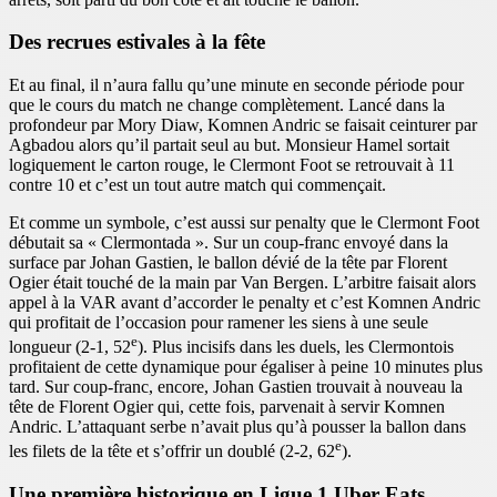
Des recrues estivales à la fête
Et au final, il n’aura fallu qu’une minute en seconde période pour
que le cours du match ne change complètement. Lancé dans la
profondeur par Mory Diaw, Komnen Andric se faisait ceinturer par
Agbadou alors qu’il partait seul au but. Monsieur Hamel sortait
logiquement le carton rouge, le Clermont Foot se retrouvait à 11
contre 10 et c’est un tout autre match qui commençait.
Et comme un symbole, c’est aussi sur penalty que le Clermont Foot
débutait sa « Clermontada ». Sur un coup-franc envoyé dans la
surface par Johan Gastien, le ballon dévié de la tête par Florent
Ogier était touché de la main par Van Bergen. L’arbitre faisait alors
appel à la VAR avant d’accorder le penalty et c’est Komnen Andric
qui profitait de l’occasion pour ramener les siens à une seule
e
longueur (2-1, 52
). Plus incisifs dans les duels, les Clermontois
profitaient de cette dynamique pour égaliser à peine 10 minutes plus
tard. Sur coup-franc, encore, Johan Gastien trouvait à nouveau la
tête de Florent Ogier qui, cette fois, parvenait à servir Komnen
Andric. L’attaquant serbe n’avait plus qu’à pousser la ballon dans
e
les filets de la tête et s’offrir un doublé (2-2, 62
).
Une première historique en Ligue 1 Uber Eats