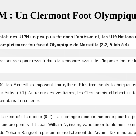
OM : Un Clermont Foot Olympiqu
ploit des U17N un peu plus tôt dans l’après-midi, les U19 Nationau
complètement fou face à
Olympique de Marseille
(2-2, 5 tab à 4).
sources pour revenir dans la rencontre avant de s’imposer lors de la
30, les Marseillais imposent leur rythme. Plus tranchants techniquemen
méritée (0-1). Au retour des vestiaires, les Clermontois affichent un t
ent dans la rencontre.
r la mise dès la reprise (0-2). La montagne semble immense pour les 
 encore permis. Et Jean-William Nyindong va relancer totalement le ma
rs de Yohann Rangdet repartent immédiatement de l’avant. Dix minutes p