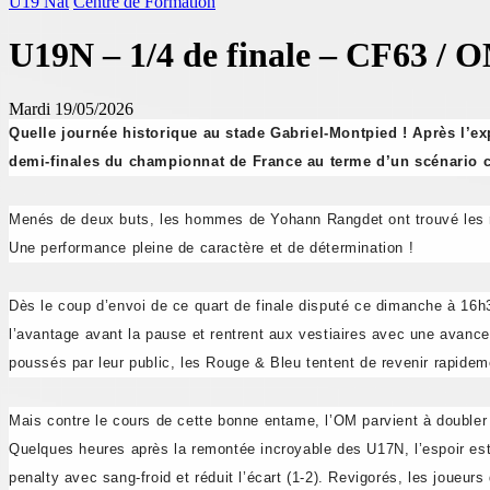
U19 Nat
Centre de Formation
U19N – 1/4 de finale – CF63 / 
Mardi 19/05/2026
Quelle journée historique au stade
Gabriel-Montpied
! Après l’ex
demi-finales du championnat de France au terme d’un scénario 
Menés de deux buts, les hommes de Yohann Rangdet ont trouvé les res
Une performance pleine de caractère et de détermination !
Dès le coup d’envoi de ce quart de finale disputé ce dimanche à 16h
l’avantage avant la pause et rentrent aux vestiaires avec une avance 
poussés par leur public, les Rouge & Bleu tentent de revenir rapidem
Mais contre le cours de cette bonne entame, l’OM parvient à double
Quelques heures après la remontée incroyable des U17N, l’espoir est
penalty avec sang-froid et réduit l’écart (1-2). Revigorés, les joueu