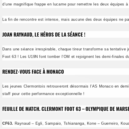
d’une magnifique frappe en lucarne pour remettre les deux équipes à é
La fin de rencontre est intense, mais aucune des deux équipes ne par
JOAN RAYNAUD, LE HÉROS DE LA SÉANCE !
Dans une séance irrespirable, chaque tireur transforme sa tentative ju
Foot 63 ! Les U19N font tomber l’OM et rejoignent les demi-finales d
RENDEZ-VOUS FACE À MONACO
Les jeunes Clermontois retrouveront désormais l’
AS Monaco
en demi-
staff pour cette performance exceptionnelle !
FEUILLE DE MATCH. CLERMONT FOOT 63 – OLYMPIQUE DE MARSEIL
CF63.
Raynaud – Egli, Sampaio, Tshiananga, Kone – Guerreiro, Koua