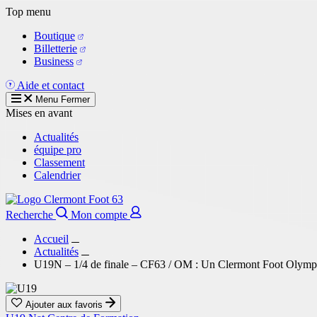
Aller
Top menu
au
Boutique
contenu
Billetterie
principal
Business
Aide et contact
Menu
Fermer
Mises en avant
Actualités
équipe pro
Classement
Calendrier
Recherche
Mon compte
Accueil
Actualités
U19N – 1/4 de finale – CF63 / OM : Un Clermont Foot Olymp
Ajouter aux favoris