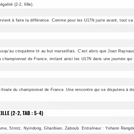
galité (2-2, 68e).
vient à faire la différence. Comme pour les U17N juste avant, tout va s
squ’au cinquième tir au but marseillais. C’est alors que Joan Raynaud su
u championnat de France, imitant ainsi les U17N dans une journée qui 
finale du championnat de France. Une rencontre qui se disputera à dom
LE (2-2, TAB : 5-4)
me, Strotz, Nyindong, Gharibian, Zaboub. Entraîneur : Yohann Rangde