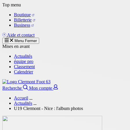
Aller
Top menu
au
Boutique
contenu
Billetterie
principal
Business
Aide et contact
Menu
Fermer
Mises en avant
Actualités
équipe pro
Classement
Calendrier
Recherche
Mon compte
Accueil
Actualités
U19 Clermont - Nice : l'album photos