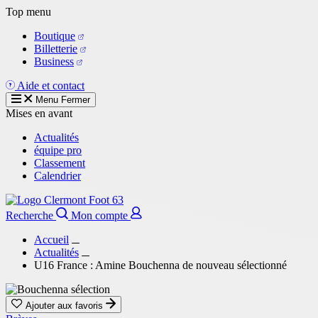
Aller
Top menu
au
Boutique
contenu
Billetterie
principal
Business
Aide et contact
Menu
Fermer
Mises en avant
Actualités
équipe pro
Classement
Calendrier
Recherche
Mon compte
Accueil
Actualités
U16 France : Amine Bouchenna de nouveau sélectionné
Ajouter aux favoris