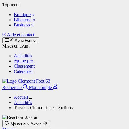
Aller
Top menu
au
Boutique
contenu
Billetterie
principal
Business
Aide et contact
Menu
Fermer
Mises en avant
Actualités
équipe pro
Classement
Calendrier
Recherche
Mon compte
Accueil
Actualités
Troyes - Clermont : les réactions
Ajouter aux favoris