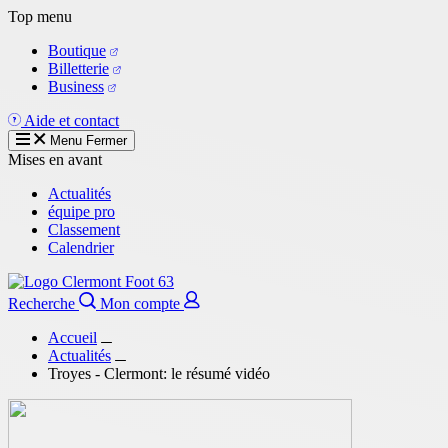
Aller
Top menu
au
Boutique
contenu
Billetterie
principal
Business
Aide et contact
Menu
Fermer
Mises en avant
Actualités
équipe pro
Classement
Calendrier
Recherche
Mon compte
Accueil
Actualités
Troyes - Clermont: le résumé vidéo