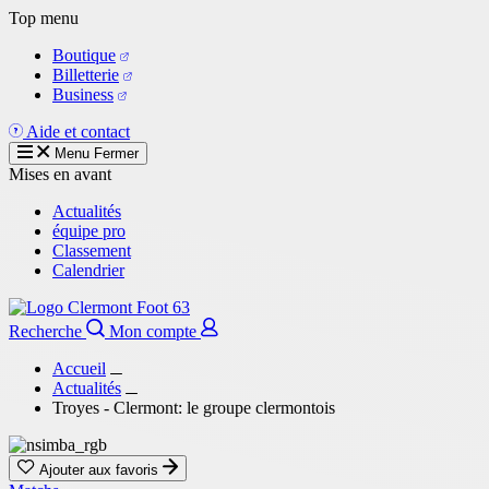
Aller
Top menu
au
Boutique
contenu
Billetterie
principal
Business
Aide et contact
Menu
Fermer
Mises en avant
Actualités
équipe pro
Classement
Calendrier
Recherche
Mon compte
Accueil
Actualités
Troyes - Clermont: le groupe clermontois
Ajouter aux favoris