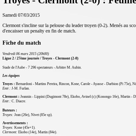
Troyes - Clermont (2-0) : Feuill
Samedi 07/03/2015
Clermont s'incline sur la pelouse du leader troyen (0-2). Menés au sco
d'encaisser un penalty en fin de match.
Fiche du match
Vendredi 06 mars 2015 (20h00)
Ligue 2 / 27ème journée / Troyes - Clermont (2-0)
Stade de l'Aube - 7 296 spectateurs - Arbitre M. Aubin.
Les équipes
Troyes :
Bernardoni - Martins Pereira, Rincon, Kone, Carole - Ayasse - Darbion (Pi 75e), N
Entr.:
J-M. Furlan.
Clermont :
Jeannin - Lippini (Dugimont 78e), Ekobo, Avinel (c) (Konongo 16e),
Martin - D
Entr.:
C. Diacre.
Buteurs :
Troyes:
Jean (26e), Nivet (85e sp).
Avertissements :
Troyes:
Kone (45e+1).
Clermont:
Ekobo (14e), Martin (84e).