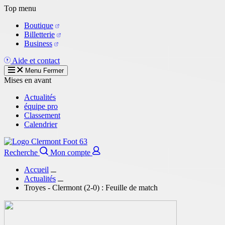
Aller
Top menu
au
Boutique
contenu
Billetterie
principal
Business
Aide et contact
Menu
Fermer
Mises en avant
Actualités
équipe pro
Classement
Calendrier
Recherche
Mon compte
Accueil
Actualités
Troyes - Clermont (2-0) : Feuille de match