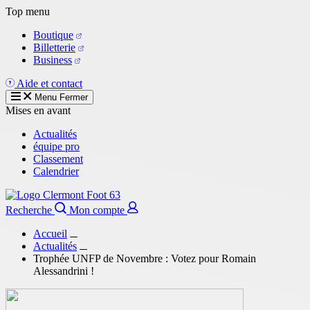
Aller
Top menu
au
Boutique
contenu
Billetterie
principal
Business
Aide et contact
Menu
Fermer
Mises en avant
Actualités
équipe pro
Classement
Calendrier
Recherche
Mon compte
Accueil
Actualités
Trophée UNFP de Novembre : Votez pour Romain
Alessandrini !