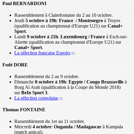
Paul BERNARDONI
Rassemblement à Clairefontaine du 2 au 10 octobre.
Jeudi
5 octobre à 19h
:
France / Montenegro
à Troyes
(qualification au championnat d'Europe U21) sur
Canal+
Sport
.
Lundi
9 octobre à 21h
:
Luxembourg / France
à Esch-sur-
Alzette (qualification au championnat d'Europe U21) sur
Canal+ Sport
.
La sélection française Espoirs
.
Fodé DORE
Rassemblement du 2 au 9 octobre.
Dimanche
8 octobre à 19h
:
Egypte / Congo Brazzaville
à
Borg Al Arab (qualification à la Coupe du Monde 2018)
sur
BeIn Sport 3
.
La sélection congolaise
.
Thomas FONTAINE
Rassemblement du 1er au 11 octobre.
Mercredi
4 octobre
:
Ouganda / Madagascar
à Kampala
(match amical).