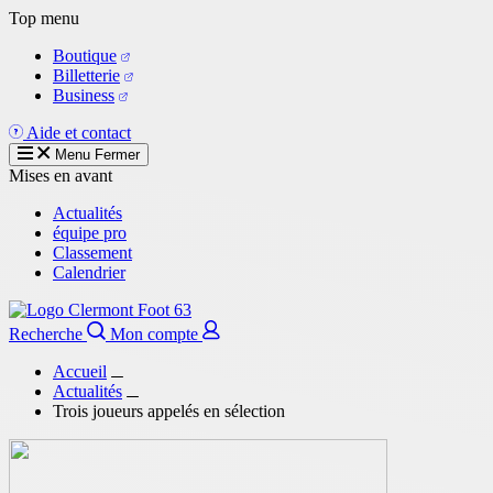
Aller
Top menu
au
Boutique
contenu
Billetterie
principal
Business
Aide et contact
Menu
Fermer
Mises en avant
Actualités
équipe pro
Classement
Calendrier
Recherche
Mon compte
Accueil
Actualités
Trois joueurs appelés en sélection