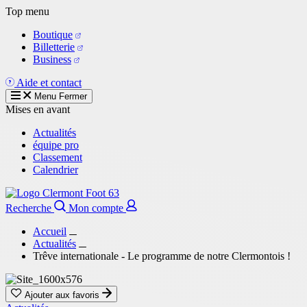
Aller
Top menu
au
Boutique
contenu
Billetterie
principal
Business
Aide et contact
Menu
Fermer
Mises en avant
Actualités
équipe pro
Classement
Calendrier
Recherche
Mon compte
Accueil
Actualités
Trêve internationale - Le programme de notre Clermontois !
Ajouter aux favoris