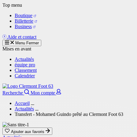
Aller
Top menu
au
Boutique
contenu
Billetterie
principal
Business
Aide et contact
Menu
Fermer
Mises en avant
Actualités
équipe pro
Classement
Calendrier
Recherche
Mon compte
Accueil
Actualités
Transfert - Mohamed Guindo prêté au Clermont Foot 63
Ajouter aux favoris