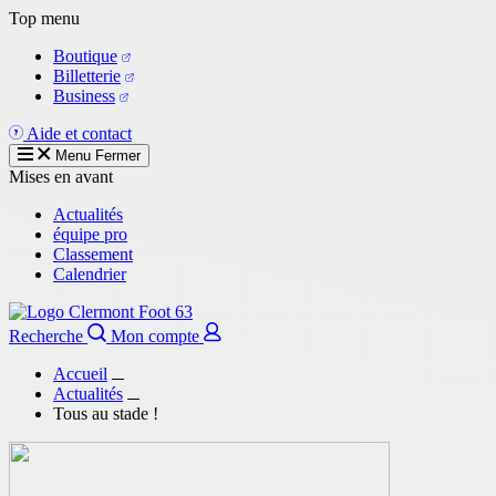
Aller
Top menu
au
Boutique
contenu
Billetterie
principal
Business
Aide et contact
Menu
Fermer
Mises en avant
Actualités
équipe pro
Classement
Calendrier
Recherche
Mon compte
Accueil
Actualités
Tous au stade !