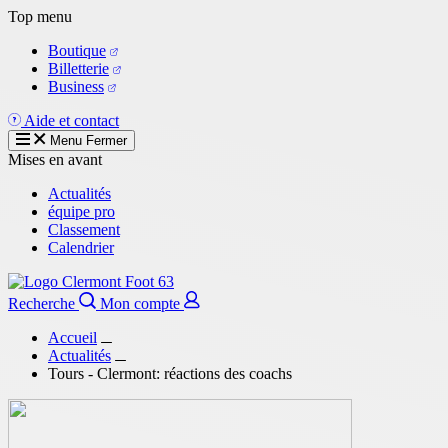
Aller
Top menu
au
Boutique
contenu
Billetterie
principal
Business
Aide et contact
Menu
Fermer
Mises en avant
Actualités
équipe pro
Classement
Calendrier
Recherche
Mon compte
Accueil
Actualités
Tours - Clermont: réactions des coachs