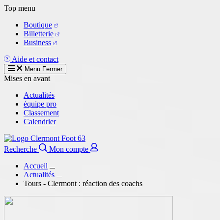
Aller
Top menu
au
Boutique
contenu
Billetterie
principal
Business
Aide et contact
Menu
Fermer
Mises en avant
Actualités
équipe pro
Classement
Calendrier
Recherche
Mon compte
Accueil
Actualités
Tours - Clermont : réaction des coachs