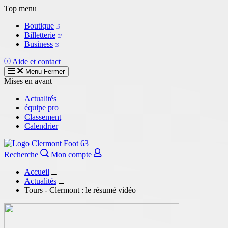
Aller
Top menu
au
Boutique
contenu
Billetterie
principal
Business
Aide et contact
Menu
Fermer
Mises en avant
Actualités
équipe pro
Classement
Calendrier
Recherche
Mon compte
Accueil
Actualités
Tours - Clermont : le résumé vidéo