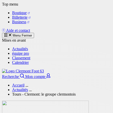
Aller
Top menu
au
Boutique
contenu
Billetterie
principal
Business
Aide et contact
Menu
Fermer
Mises en avant
Actualités
équipe pro
Classement
Calendrier
Recherche
Mon compte
Accueil
Actualités
Tours - Clermont: le groupe clermontois