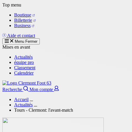
Aller
Top menu
au
Boutique
contenu
Billetterie
principal
Business
Aide et contact
Menu
Fermer
Mises en avant
Actualités
équipe pro
Classement
Calendrier
Recherche
Mon compte
Accueil
Actualités
Tours - Clermont: l'avant-match