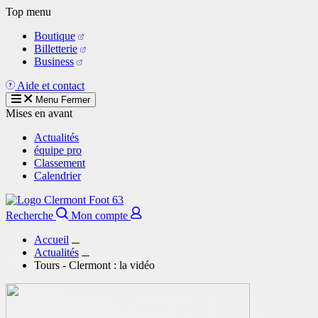
Aller
Top menu
au
Boutique
contenu
Billetterie
principal
Business
Aide et contact
Menu
Fermer
Mises en avant
Actualités
équipe pro
Classement
Calendrier
Recherche
Mon compte
Accueil
Actualités
Tours - Clermont : la vidéo