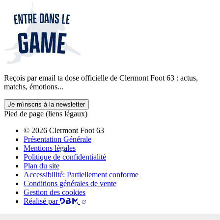
Reçois par email ta dose officielle de Clermont Foot 63 : actus,
matchs, émotions...
Je m'inscris à la newsletter
Pied de page (liens légaux)
© 2026 Clermont Foot 63
Présentation Générale
Mentions légales
Politique de confidentialité
Plan du site
Accessibilité: Partiellement conforme
Conditions générales de vente
Gestion des cookies
Réalisé par