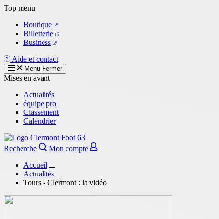
Aller
Top menu
au
Boutique
contenu
Billetterie
principal
Business
Aide et contact
Menu
Fermer
Mises en avant
Actualités
équipe pro
Classement
Calendrier
Recherche
Mon compte
Accueil
Actualités
Tours - Clermont : la vidéo