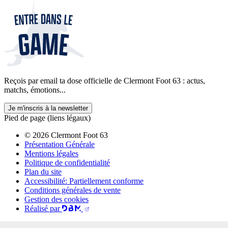
Reçois par email ta dose officielle de Clermont Foot 63 : actus,
matchs, émotions...
Je m'inscris à la newsletter
Pied de page (liens légaux)
© 2026 Clermont Foot 63
Présentation Générale
Mentions légales
Politique de confidentialité
Plan du site
Accessibilité: Partiellement conforme
Conditions générales de vente
Gestion des cookies
Réalisé par