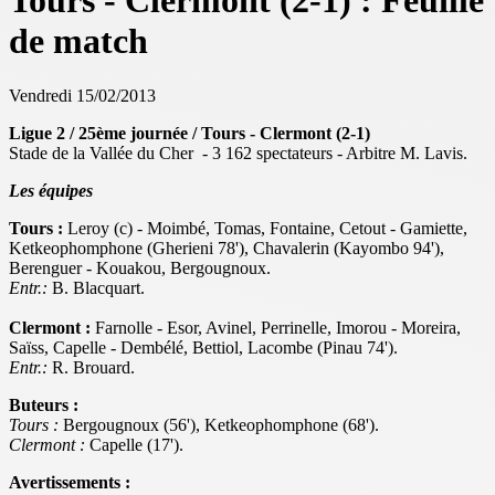
Tours - Clermont (2-1) : Feuille
de match
Vendredi 15/02/2013
Ligue 2 / 25ème journée / Tours - Clermont (2-1)
Stade de la Vallée du Cher - 3 162 spectateurs - Arbitre M. Lavis.
Les équipes
Tours :
Leroy (c) - Moimbé, Tomas, Fontaine, Cetout - Gamiette,
Ketkeophomphone (Gherieni 78'), Chavalerin (Kayombo 94'),
Berenguer - Kouakou, Bergougnoux.
Entr.:
B. Blacquart.
Clermont :
Farnolle - Esor, Avinel, Perrinelle, Imorou - Moreira,
Saïss, Capelle - Dembélé, Bettiol, Lacombe (Pinau 74').
Entr.:
R. Brouard.
Buteurs :
Tours :
Bergougnoux (56'), Ketkeophomphone (68').
Clermont :
Capelle (17').
Avertissements :