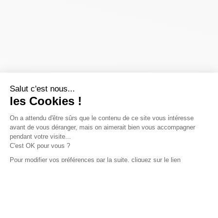
Salut c'est nous...
les Cookies !
On a attendu d'être sûrs que le contenu de ce site vous intéresse
avant de vous déranger, mais on aimerait bien vous accompagner
pendant votre visite...
C'est OK pour vous ?
Pour modifier vos préférences par la suite, cliquez sur le lien
'Préférences de cookies' situé dans le pied de page.
Lire la politique de confidentialité
Consentements certifiés par
Non merci
Je choisis
OK pour moi