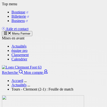
Aller
Top menu
au
Boutique
contenu
Billetterie
principal
Business
Aide et contact
Menu
Fermer
Mises en avant
Actualités
équipe pro
Classement
Calendrier
Recherche
Mon compte
Accueil
Actualités
Tours - Clermont (2-1) : Feuille de match