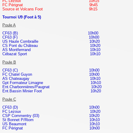
FC Lezoux 10h15
FC Pérignat 9h45
Source et Volcans Foot 9h15
Tournoi U9 (Foot à 5)
Poule A
CF63 (B) 10h00
CF63 (F) 10h00
US Haute Combraille 10h20
CS Pont du Château 10h20
AS Montferrrand 10h10
Cébazat Sport 10h10
Poule B
CF63 (C) 10h00
FC Chatel Guyon 10h00
AS Chateaugay 10h10
Gpt Formateur Limagne 10h10
Ent.Charbonnières/Paugnat 10h20
Ent.Bassin Minier Foot 10h20
Poule C
CF63 (D) 10h00
FC Lezoux 10h20
CSP Commentry (03) 10h20
St Bonnet P/Riom 10h10
US Beaumont 10h10
FC Pérignat 10h00