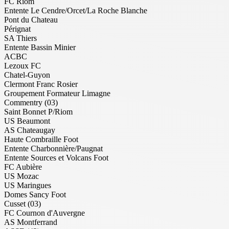
FC Riom
Entente Le Cendre/Orcet/La Roche Blanche
Pont du Chateau
Pérignat
SA Thiers
Entente Bassin Minier
ACBC
Lezoux FC
Chatel-Guyon
Clermont Franc Rosier
Groupement Formateur Limagne
Commentry (03)
Saint Bonnet P/Riom
US Beaumont
AS Chateaugay
Haute Combraille Foot
Entente Charbonnière/Paugnat
Entente Sources et Volcans Foot
FC Aubière
US Mozac
US Maringues
Domes Sancy Foot
Cusset (03)
FC Cournon d'Auvergne
AS Montferrand