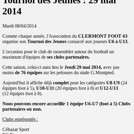
Tournoi des Jeunes : 29 mai
2014
Mardi 08/04/2014
Comme chaque année, l'Association du
CLERMONT FOOT 63
organise son
Tournoi des Jeunes
consacré aux joueurs
U6 à U13
.
L'occasion pour le club de rassembler autour du football un
maximum d'équipes de
ses clubs partenaires.
Cette saison, celui-ci aura lieu le
Jeudi 29 mai 2014,
avec pas
moins
de 76 équipes
sur les pelouses du stade G.Montpied.
Aujourd'hui il affiche déjà
complet
pour les catégories
U8-U9
(24
équipes foot à 5),
U10-U11
(20 équipes foot à 8) et
U12-U13
(12 équipes foot à 8).
Nous pouvons encore accueillir 1 équipe U6-U7 (foot à 5) Clubs
partenaires ou non.
Clubs représentés :
Cébazat Sport