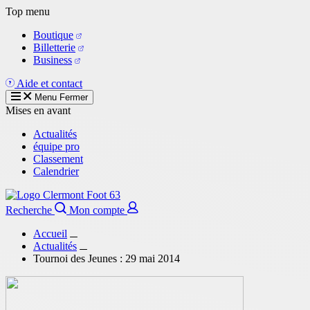
Aller
Top menu
au
Boutique
contenu
Billetterie
principal
Business
Aide et contact
Menu
Fermer
Mises en avant
Actualités
équipe pro
Classement
Calendrier
Recherche
Mon compte
Accueil
Actualités
Tournoi des Jeunes : 29 mai 2014