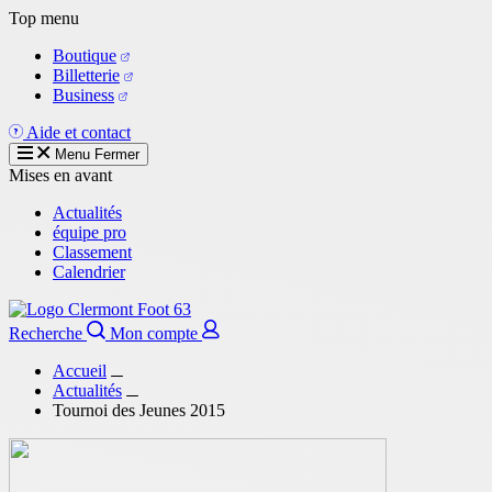
Aller
Top menu
au
Boutique
contenu
Billetterie
principal
Business
Aide et contact
Menu
Fermer
Mises en avant
Actualités
équipe pro
Classement
Calendrier
Recherche
Mon compte
Accueil
Actualités
Tournoi des Jeunes 2015