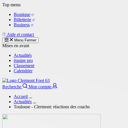
Aller
Top menu
au
Boutique
contenu
Billetterie
principal
Business
Aide et contact
Menu
Fermer
Mises en avant
Actualités
équipe pro
Classement
Calendrier
Recherche
Mon compte
Accueil
Actualités
Toulouse - Clermont: réactions des coachs