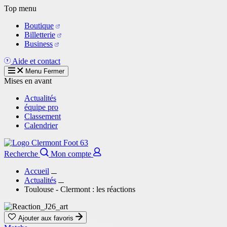
Aller
Top menu
au
Boutique
contenu
Billetterie
principal
Business
Aide et contact
Menu
Fermer
Mises en avant
Actualités
équipe pro
Classement
Calendrier
Recherche
Mon compte
Accueil
Actualités
Toulouse - Clermont : les réactions
Ajouter aux favoris