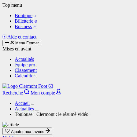
Aller
Top menu
au
Boutique
contenu
Billetterie
principal
Business
Aide et contact
Menu
Fermer
Mises en avant
Actualités
équipe pro
Classement
Calendrier
Recherche
Mon compte
Accueil
Actualités
Toulouse - Clermont : le résumé vidéo
Ajouter aux favoris