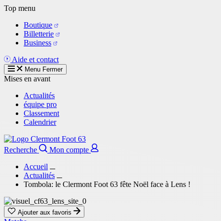
Aller
Top menu
au
Boutique
contenu
Billetterie
principal
Business
Aide et contact
Menu
Fermer
Mises en avant
Actualités
équipe pro
Classement
Calendrier
Recherche
Mon compte
Accueil
Actualités
Tombola: le Clermont Foot 63 fête Noël face à Lens !
Ajouter aux favoris