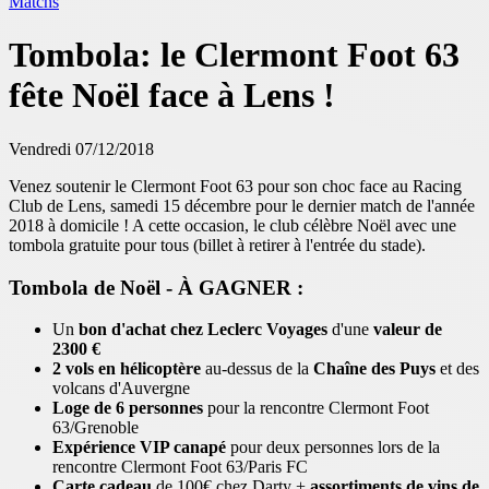
Matchs
Tombola: le Clermont Foot 63
fête Noël face à Lens !
Vendredi 07/12/2018
Venez soutenir le Clermont Foot 63 pour son choc face au Racing
Club de Lens, samedi 15 décembre pour le dernier match de l'année
2018 à domicile ! A cette occasion, le club célèbre Noël avec une
tombola gratuite pour tous (billet à retirer à l'entrée du stade).
Tombola de Noël - À GAGNER :
Un
bon d'achat chez Leclerc Voyages
d'une
valeur de
2300 €
2 vols en hélicoptère
au-dessus de la
Chaîne des Puys
et des
volcans d'Auvergne
Loge de 6 personnes
pour la rencontre Clermont Foot
63/Grenoble
Expérience VIP canapé
pour deux personnes lors de la
rencontre Clermont Foot 63/Paris FC
Carte cadeau
de 100€ chez Darty +
assortiments de vins de