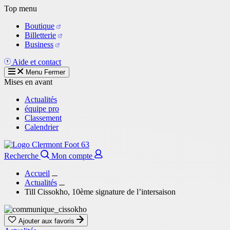
Aller
Top menu
au
Boutique
contenu
Billetterie
principal
Business
Aide et contact
Menu
Fermer
Mises en avant
Actualités
équipe pro
Classement
Calendrier
Recherche
Mon compte
Accueil
Actualités
Till Cissokho, 10ème signature de l’intersaison
Ajouter aux favoris