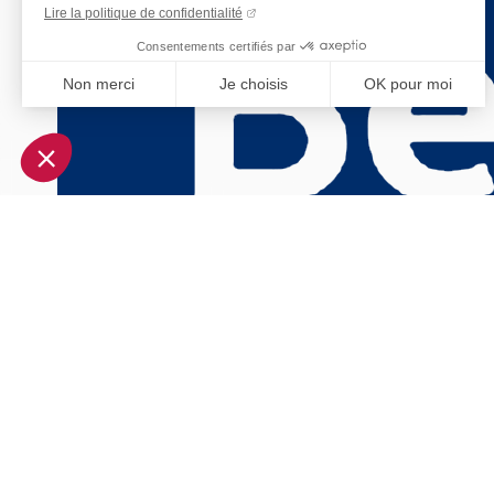
Lire la politique de confidentialité
Consentements certifiés par
Non merci
Je choisis
OK pour moi
Axeptio consent
Plateforme de Gestion du Consentement : Personnalisez vo
Notre plateforme vous permet d'adapter et de gérer vos param