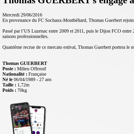
Thomas GUERBERT s'engage ave
Mercredi 29/06/2016
En provenance du FC Sochaux-Montbéliard, Thomas Guerbert rejoint le
Passé par l’US Luzenac entre 2009 et 2011, puis le Dijon FCO entre 2
saisons professionnelles.
Quatrième recrue de ce mercato estival, Thomas Guerbert portera le 
Thomas GUERBERT
Poste :
Milieu Offensif
Nationalité :
Française
Né le
06/04/1989 - 27 ans
Taille :
1,72m
Poids :
70kg