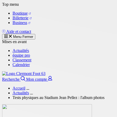
Aller
Top menu
au
Boutique
contenu
Billetterie
principal
Business
Aide et contact
Menu
Fermer
Mises en avant
Actualités
équipe pro
Classement
Calendrier
Recherche
Mon compte
Accueil
Actualités
Tests physiques au Stadium Jean Pellez : l'album photos