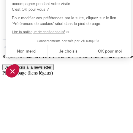
accompagner pendant votre visite...
C'est OK pour vous ?
Pour modifier vos préférences par la suite, cliquez sur le lien
'Préférences de cookies' situé dans le pied de page.
Lire la politique de confidentialité
Consentements certifiés par
Non merci
Je choisis
OK pour moi
Reçois par email ta dose officielle de Clermont Foot 63 : actus, matchs
Axeptio consent
Plateforme de Gestion du Consentement : Personnalisez vo
Je m'inscris à la newsletter
Pied de page (liens légaux)
Notre plateforme vous permet d'adapter et de gérer vos param
© 2026 Clermont Foot 63
Présentation Générale
Mentions légales
Politique de confidentialité
Plan du site
Accessibilité: Partiellement conforme
Conditions générales de vente
Gestion des cookies
Réalisé par